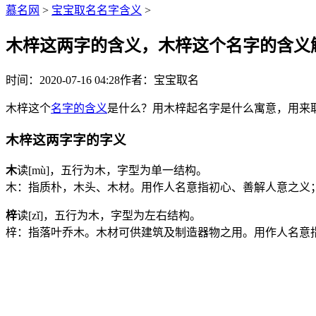
慕名网
>
宝宝取名名字含义
>
木梓这两字的含义，木梓这个名字的含义
时间：2020-07-16 04:28
作者：宝宝取名
木梓这个
名字的含义
是什么？用木梓起名字是什么寓意，用来
木梓这两字字的字义
木
读[mù]，五行为
木
，字型为单一结构。
木：指质朴，木头、木材。用作人名意指初心、善解人意之义
梓
读[zǐ]，五行为
木
，字型为左右结构。
梓：指落叶乔木。木材可供建筑及制造器物之用。用作人名意