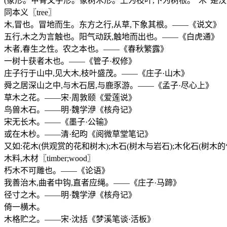
(象形。甲骨文字形。象树木形。上为枝叶,下为树根。“木”是汉
同本义〖tree〗
木,冒也。冒地而生。东方之行,从草,下象其根。——《说文》
五行,木之为言触也。阳气动跃,触地而出也。——《白虎通》
木者,春生之性。农之本也。——《春秋繁露》
一树十获者木也。——《管子·权修》
庄子行于山中,见大木,枝叶盛茂。——《庄子·山木》
舜之居深山之中,与木石居,与鹿豕游。——《孟子·尽心上》
草木之花。——宋·周敦颐《爱莲说》
鸟兽木石。——明·魏学洢《核舟记》
宋无长木。——《墨子·公输》
或在木杪。——清·纪昀《阅微草堂笔记》
又如:花木(供观赏的花和树木);木石(树木与岩石);木化石(树木的
木料,木材〖timber;wood〗
朽木不可雕也。——《论语》
我善治木,曲者中钩,直者应绳。——《庄子·马蹄》
径寸之木。——明·魏学洢《核舟记》
倚一横木。
木格贮之。——宋·沈括《梦溪笔谈·活板》