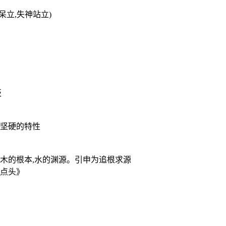
呆立,失神站立)
板
、比较坚硬的特性
sourceofwater〗木的根本,水的渊源。引申为追根求源
石点头》