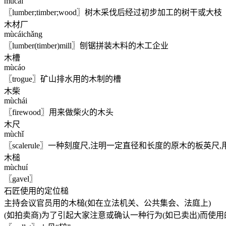
mùcái
〖lumber;timber;wood〗树木采伐后经过初步加工的树干或大枝
木材厂
mùcáichǎng
〖lumber(timber)mill〗刨锯拼装木料的木工企业
木槽
mùcáo
〖trogue〗矿山排水用的木制的槽
木柴
mùchái
〖firewood〗用来做柴火的木头
木尺
mùchǐ
〖scalerule〗一种刻度尺,注明一定直径和长度的原木的板英
木槌
mùchuí
〖gavel〗
石匠使用的定位槌
主持会议官员用的木槌(如在立法机关、公共集会、法庭上)
(如拍卖商)为了引起大家注意或确认一种行为(如已卖出)而使用