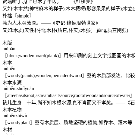
贾瑞听了,身上已木了半边。——《红楼梦》
又如:木木然(神情麻木的样子);木木樗樗(形容呆呆的样子);木立(
朴拙〖simple〗
勃为人木强敦厚。——《史记·绛侯周勃世家》
又如:木质(天性朴拙);木朴(质直,朴实);木强(—jiàng,质直刚强)
木版
mùbǎn
〖block;woodenboard(plank)〗用来印刷的刻上文字或图画的木
木本
mùběn
〖woody(plants);wooden;bemadeofwood〗茎的木质部发达
木本水源
mùběn-shuǐyuán
〖atreehasitsroot,astreamhasitssource;rootofwoodand
孩儿生身二十年,尚不知木根水源,真不肖而又不孝矣。——《
木本植物
mùběnzhíwù
〖woodyplant〗茎有木质层、质地坚硬的植物,如乔木、灌木等
木材