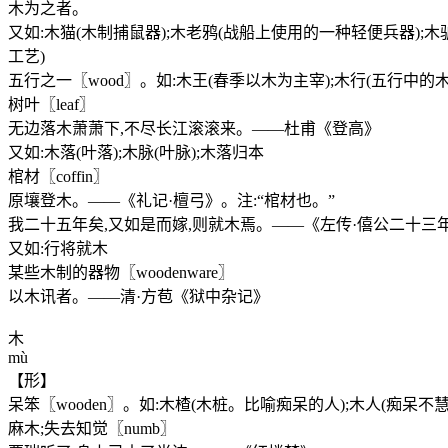
木为之者。
又如:木猫(木制捕鼠器);木老鸦(战船上使用的一种轻便兵器);木
工艺)
五行之一〖wood〗。如:木王(春季以木为主宰);木行(五行中的木
树叶〖leaf〗
无边落木萧萧下,不尽长江滚滚来。——杜甫《登高》
又如:木落(叶落);木脉(叶脉);木落归本
棺材〖coffin〗
原壤登木。——《礼记·檀弓》。注:“棺材也。”
我二十五年矣,又如是而嫁,则就木焉。——《左传·僖公二十三
又如:行将就木
某些木制的器物〖woodenware〗
以木讯者。——清·方苞《狱中杂记》
木
mù
【形】
呆笨〖wooden〗。如:木楂(木桩。比喻痴呆的人);木人(痴呆不慧
麻木;失去知觉〖numb〗