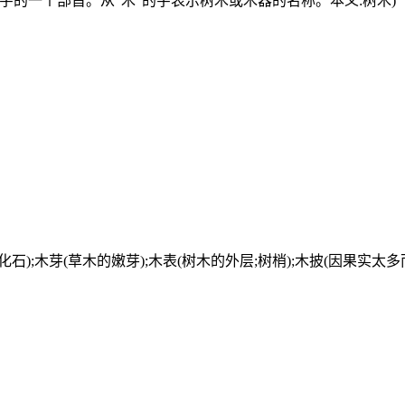
字的一个部首。从“木”的字表示树木或木器的名称。本义:树木)
化石);木芽(草木的嫩芽);木表(树木的外层;树梢);木披(因果实太多