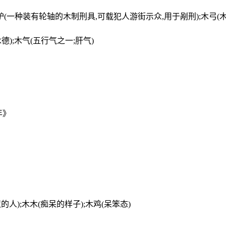
驴(一种装有轮轴的木制刑具,可载犯人游街示众,用于剐刑);木弓(木制
德);木气(五行气之一;肝气)
年》
的人);木木(痴呆的样子);木鸡(呆笨态)