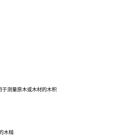
尺,用于测量原木或木材的木积
的木槌