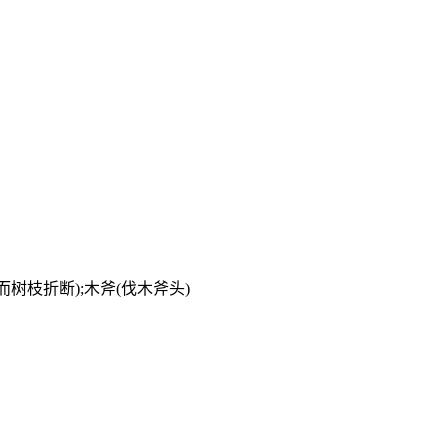
而树枝折断);木斧(伐木斧头)