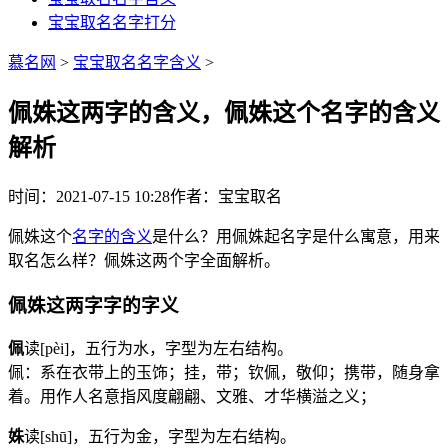
宝宝取名名字打分
慕名网
>
宝宝取名名字含义
>
佩姝这两字的含义，佩姝这个名字的含义
解析
时间：2021-07-15 10:28
作者：宝宝取名
佩姝这个
名字的含义
是什么？用佩姝起名字是什么寓意，用来
取名怎么样？佩姝这两个字全面解析。
佩姝这两字字的字义
佩
读[pèi]，五行为
水
，字型为左右结构。
佩：系在衣带上的玉饰；挂，带；钦佩，敬仰；携带，随身拿
着。用作人名意指风度翩翩、文雅、才华横溢之义；
姝
读[shū]，五行为
金
，字型为左右结构。