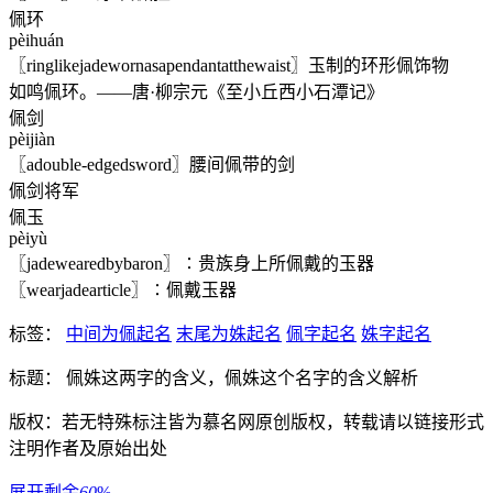
佩环
pèihuán
〖ringlikejadewornasapendantatthewaist〗玉制的环形佩饰物
如鸣佩环。——唐·柳宗元《至小丘西小石潭记》
佩剑
pèijiàn
〖adouble-edgedsword〗腰间佩带的剑
佩剑将军
佩玉
pèiyù
〖jadewearedbybaron〗∶贵族身上所佩戴的玉器
〖wearjadearticle〗∶佩戴玉器
标签：
中间为佩起名
末尾为姝起名
佩字起名
姝字起名
标题： 佩姝这两字的含义，佩姝这个名字的含义解析
版权：若无特殊标注皆为慕名网原创版权，转载请以链接形式
注明作者及原始出处
展开剩余
60
%