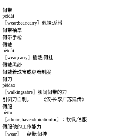
佩带
pèidài
〖wear;bear;carry〗佩挂;系带
佩带袖章
佩带手枪
佩戴
pèidài
〖wear;carry〗插戴;佩挂
佩戴黑纱
佩戴着珠宝或穿着制服
佩刀
pèidāo
〖walkingsabre〗腰间佩带的刀
引佩刀自刺。——《汉书·李广苏建传》
佩服
pèifu
〖admire;haveadmirationfor〗∶钦佩;信服
佩服他的工作能力
〖wear〗∶穿带;佩挂