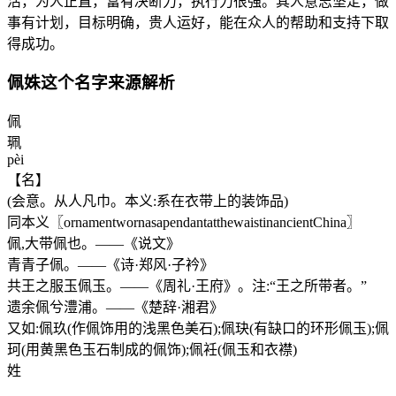
活，为人正直，富有决断力，执行力很强。其人意志坚定，做
事有计划，目标明确，贵人运好，能在众人的帮助和支持下取
得成功。
佩姝这个名字来源解析
佩
珮
pèi
【名】
(会意。从人凡巾。本义:系在衣带上的装饰品)
同本义〖ornamentwornasapendantatthewaistinancientChina〗
佩,大带佩也。——《说文》
青青子佩。——《诗·郑风·子衿》
共王之服玉佩玉。——《周礼·王府》。注:“王之所带者。”
遗余佩兮澧浦。——《楚辞·湘君》
又如:佩玖(作佩饰用的浅黑色美石);佩玦(有缺口的环形佩玉);佩
珂(用黄黑色玉石制成的佩饰);佩衽(佩玉和衣襟)
姓