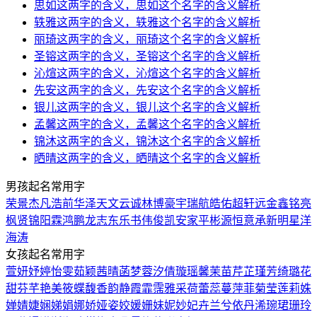
思如这两字的含义，思如这个名字的含义解析
轶雅这两字的含义，轶雅这个名字的含义解析
丽琦这两字的含义，丽琦这个名字的含义解析
圣镕这两字的含义，圣镕这个名字的含义解析
沁煊这两字的含义，沁煊这个名字的含义解析
先安这两字的含义，先安这个名字的含义解析
银儿这两字的含义，银儿这个名字的含义解析
孟馨这两字的含义，孟馨这个名字的含义解析
锦沐这两字的含义，锦沐这个名字的含义解析
晒晴这两字的含义，晒晴这个名字的含义解析
男孩起名常用字
荣
景
杰
凡
浩
前
华
泽
天
文
云
诚
林
博
豪
宇
瑞
航
皓
佑
超
轩
远
金
鑫
铭
亮
枫
贤
锦
阳
霖
鸿
鹏
龙
志
东
乐
书
伟
俊
凯
安
家
平
彬
源
恒
意
承
新
明
星
洋
海
涛
女孩起名常用字
萱
妍
妤
婷
怡
雯
茹
颖
茜
晴
菡
梦
蓉
汐
倩
璇
瑶
馨
茉
苗
芹
芷
瑾
芳
绮
璐
花
甜
芬
芊
艳
美
筱
蝶
馥
香
韵
静
霞
霏
霈
雅
采
荷
蕾
蕊
蔓
萍
菲
菊
莹
莲
莉
姝
婵
婧
婕
娴
娣
娟
娜
娇
娅
姿
姣
媛
姗
妹
妮
妙
妃
卉
兰
兮
依
丹
浠
琬
珺
珊
玲