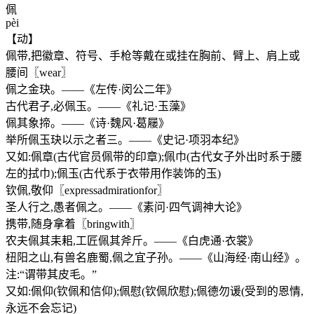
佩
pèi
【动】
佩带,把徽章、符号、手枪等戴在或挂在胸前、臂上、肩上或
腰间〖wear〗
佩之金玦。——《左传·闵公二年》
古代君子,必佩玉。——《礼记·玉藻》
佩其象揥。——《诗·魏风·葛屦》
举所佩玉玦以示之者三。——《史记·项羽本纪》
又如:佩章(古代官员佩带的印章);佩巾(古代女子外出时系于腰
左的拭巾);佩玉(古代系于衣带用作装饰的玉)
钦佩,敬仰〖expressadmirationfor〗
圣人行之,愚者佩之。——《素问·四气调神大论》
携带,随身拿着〖bringwith〗
农夫佩其耒耜,工匠佩其斧斤。——《白虎通·衣裳》
杻阳之山,有兽名鹿蜀,佩之宜子孙。——《山海经·南山经》。
注:“谓带其皮毛。”
又如:佩仰(钦佩和信仰);佩慰(钦佩欣慰);佩德勿谖(受到的恩情,
永远不会忘记)