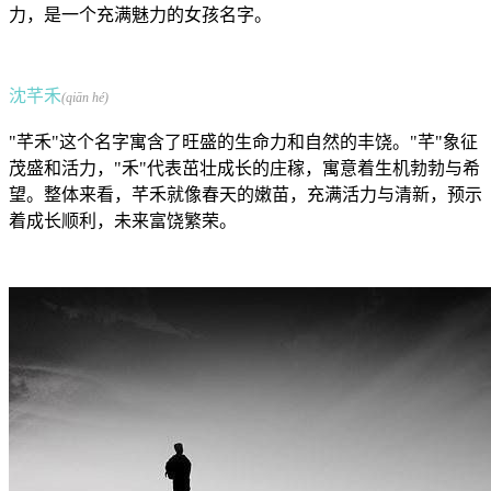
力，是一个充满魅力的女孩名字。
沈芊禾
(qiān hé)
"芊禾"这个名字寓含了旺盛的生命力和自然的丰饶。"芊"象征
茂盛和活力，"禾"代表茁壮成长的庄稼，寓意着生机勃勃与希
望。整体来看，芊禾就像春天的嫩苗，充满活力与清新，预示
着成长顺利，未来富饶繁荣。