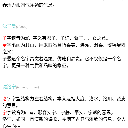
春活力和朝气蓬勃的气息。
沈子曼
(zǐ màn)
子
字读音为zǐ，字义有君子、子谅、骄子、儿女之意。
曼
字笔画为11画，用来取名意指柔美、漂亮、温柔、姿容曼妙
之义；
子曼这个名字寓意着温柔、优雅和高贵。它不仅仅是一个名
字，更是一种气质和品味的象征。
沈洛宁
(luò níng、nìng)
洛
字字型结构为左右结构，本义是指大度、洛水、洛川、贤惠
的意思。
宁
字读音为níng，形容安宁、宁静、平安、宁谧的意思。
洛宁，如同一首清新的诗歌，充满了古典与雅致的气息，令人
心生向往。