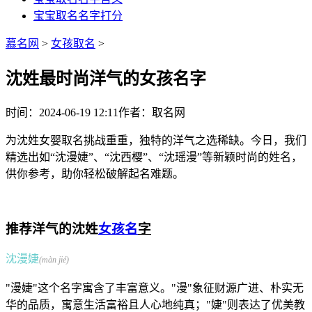
宝宝取名名字打分
慕名网
>
女孩取名
>
沈姓最时尚洋气的女孩名字
时间：2024-06-19 12:11
作者：取名网
为沈姓女婴取名挑战重重，独特的洋气之选稀缺。今日，我们
精选出如“沈漫婕”、“沈西樱”、“沈瑶漫”等新颖时尚的姓名，
供你参考，助你轻松破解起名难题。
推荐洋气的沈姓
女孩名
字
沈漫婕
(màn jié)
"漫婕"这个名字寓含了丰富意义。"漫"象征财源广进、朴实无
华的品质，寓意生活富裕且人心地纯真；"婕"则表达了优美教