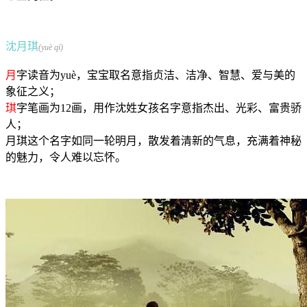
沈月琪
(yuè qí)
月
字读音为yuè，宝宝取名意指贞洁、洁净、智慧、爱与美的
象征之义；
琪
字笔画为12画，用作沈姓女孩名字意指杰出、光彩、富贵骄
人；
月琪这个名字如同一轮明月，散发着清新的气息，充满着神秘
的魅力，令人难以忘怀。