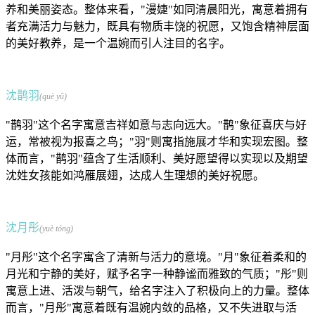
养和美丽姿态。整体来看，"漫婕"如同清晨阳光，寓意着拥有
者充满活力与魅力，既具有物质丰饶的祝愿，又饱含精神层面
的美好教养，是一个温婉而引人注目的名字。
沈鹊羽
(què yǔ)
"鹊羽"这个名字寓意吉祥如意与志向远大。"鹊"象征喜庆与好
运，常被视为报喜之鸟；"羽"则寓指施展才华和实现宏图。整
体而言，"鹊羽"蕴含了生活顺利、美好愿望得以实现以及期望
沈姓女孩能如鸿雁展翅，达成人生理想的美好祝愿。
沈月彤
(yuè tóng)
"月彤"这个名字寓含了清新与活力的意境。"月"象征着柔和的
月光和宁静的美好，赋予名字一种静谧而雅致的气质；"彤"则
寓意上进、活泼与朝气，给名字注入了积极向上的力量。整体
而言，"月彤"寓意着既有温婉内敛的品格，又不失进取与活