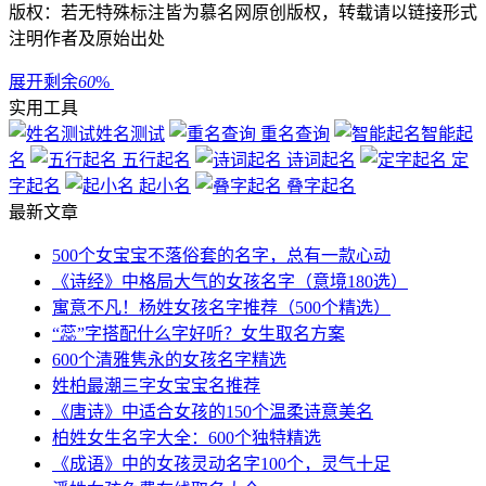
版权：若无特殊标注皆为慕名网原创版权，转载请以链接形式
注明作者及原始出处
展开剩余
60
%
实用工具
姓名测试
重名查询
智能起
名
五行起名
诗词起名
定
字起名
起小名
叠字起名
最新文章
500个女宝宝不落俗套的名字，总有一款心动
《诗经》中格局大气的女孩名字（意境180选）
寓意不凡！杨姓女孩名字推荐（500个精选）
“蕊”字搭配什么字好听？女生取名方案
600个清雅隽永的女孩名字精选
姓柏最潮三字女宝宝名推荐
《唐诗》中适合女孩的150个温柔诗意美名
柏姓女生名字大全：600个独特精选
《成语》中的女孩灵动名字100个，灵气十足