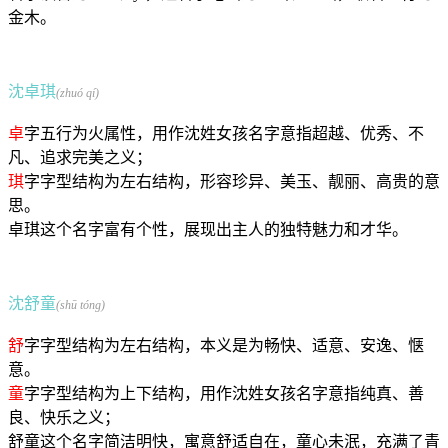
金
木
。
沈卓琪
(zhuó qí)
卓
字五行为火属性，用作沈姓女孩名字意指超越、优秀、不
凡、追求完美之义；
琪
字字型结构为左右结构，形容珍异、美玉、靓丽、高贵的意
思。
卓琪这个名字富有个性，展现出主人的独特魅力和才华。
沈舒童
(shū tóng)
舒
字字型结构为左右结构，本义是为畅快、适意、安逸、惬
意。
童
字字型结构为上下结构，用作沈姓女孩名字意指纯真、善
良、快乐之义；
舒童这个名字简洁明快，寓意舒适自在，童心未泯，充满了青