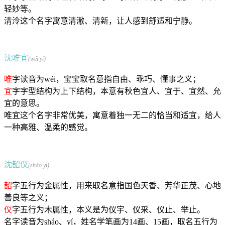
轻妙等。
清泠这个名字寓意清澈、清新，让人感到舒适和宁静。
沈唯宜
(wéi yí)
唯
字读音为wéi，宝宝取名意指自由、乖巧、懂事之义；
宜
字字型结构为上下结构，本意有秋色宜人、宜于、宜然、允
宜的意思。
唯宜这个名字非常优美，寓意着独一无二的恰当和适宜，给人
一种高雅、温柔的感觉。
沈韶仪
(sháo yí)
韶
字五行为金属性，用来取名意指国色天香、芳华正茂、心地
善良等之义；
仪
字五行为木属性，本义是为仪宇、仪采、仪止、举止。
名字读音为sháo、yí，姓名学笔画为14画、15画，取名五行为