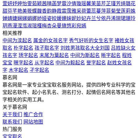
萱
妍
妤
婷
怡
雯
茹
颖
茜
晴
菡
梦
蓉
汐
倩
璇
瑶
馨
茉
苗
芹
芷
瑾
芳
绮
璐
花
甜
芬
芊
艳
美
筱
蝶
馥
香
韵
静
霞
霏
霈
雅
采
荷
蕾
蕊
蔓
萍
菲
菊
莹
莲
莉
姝
婵
婧
婕
娴
娣
娟
娜
娇
娅
姿
姣
媛
姗
妹
妮
妙
妃
卉
兰
兮
依
丹
浠
琬
珺
珊
玲
玥
燕
漫
滢
湉
淑
瑄
槿
梅
杏
朵
曼
旖
悠
彩
宛
嫣
相关推荐
中间为湙起名
属金的女孩名字
秀气好听的女生名字
褚姓女孩
取名
朴字起名
孩子取名字
刘姓男孩取名大全刘国
吕姓缺火女
孩名字
琇字起名
末尾为葉起名
中间为斯起名
晰字起名
程姓
宝宝
暻字起名
从字起名
中间为毅起名
誉字起名
赵姓女孩名
字
木字起名
孑字起名
慕名网
慕名网是一家专业宝宝取名服务网站，提供四种专业科学的宝
宝起名软件、起小名乳名、测名打分、起情侣名网名等其他名
字相关的实用工具。
关于慕名网
关于我们
推广合作
联系我们
网站地图
热门服务
宝宝取名