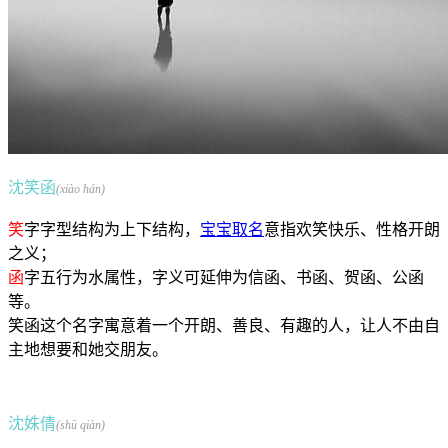
沈笑函
(xiào hán)
笑
字字型结构为上下结构，
宝宝取名
意指欢笑快乐、性格开朗
之义；
函
字五行为水属性，字义可延伸为信函、书函、贺函、公函
等。
笑函这个名字寓意着一个开朗、善良、有趣的人，让人不由自
主地想要和她交朋友。
沈姝倩
(shū qiàn)