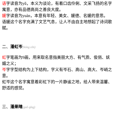
语
字读音为yǔ，本义为谈论，有着口齿伶俐、文采飞扬的名字
寓意，亦有品德高尚之善良大度。
媛
字读音为yuàn，本意有年轻、美女、媛德、名媛的意思。
语媛这个名字充满了文艺气息，让人不由自主地想起了诗词歌
赋。
二、
潘虹岑
(hóng cén)
虹
字笔画为9画，用来取名意指美丽大方、有气质、俊俏、妩
媚之义；
岑
字字型结构为上下结构，字义有岑石、高山、高大、岑峭之
意。
虹岑这个名字寓意着彩虹下的一片静谧之地，给人带来温馨、
舒适的感觉。
三、
潘果晴
(guǒ qíng)