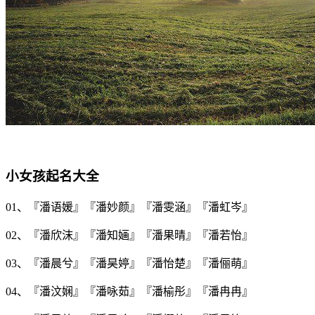
小女孩起名大全
01、『
潘语媛
』『
潘妙颜
』『
潘雯涵
』『
潘虹岑
』
02、『
潘欣沫
』『
潘知婳
』『
潘果晴
』『
潘若怡
』
03、『
潘晨兮
』『
潘昊婷
』『
潘怡楚
』『
潘俪萌
』
04、『
潘汶娴
』『
潘咏茹
』『
潘榆彤
』『
潘冉冉
』