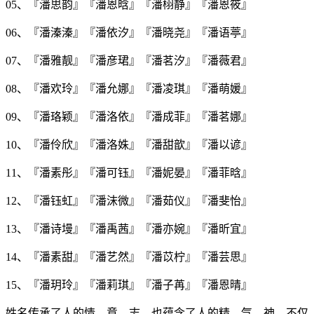
05、『
潘思韵
』『
潘恩晗
』『
潘栩静
』『
潘恩筱
』
06、『
潘溱溱
』『
潘依汐
』『
潘晓尧
』『
潘语葶
』
07、『
潘雅靓
』『
潘彦珺
』『
潘茗汐
』『
潘薇君
』
08、『
潘欢玲
』『
潘允娜
』『
潘凌琪
』『
潘萌媛
』
09、『
潘珞颖
』『
潘洛依
』『
潘成菲
』『
潘茗娜
』
10、『
潘伶欣
』『
潘洛姝
』『
潘甜歆
』『
潘以谚
』
11、『
潘素彤
』『
潘可钰
』『
潘妮晏
』『
潘菲晗
』
12、『
潘钰虹
』『
潘沫微
』『
潘茹仪
』『
潘斐怡
』
13、『
潘诗墁
』『
潘禹茜
』『
潘亦婉
』『
潘昕宜
』
14、『
潘素甜
』『
潘艺然
』『
潘苡柠
』『
潘芸思
』
15、『
潘玥玲
』『
潘莉琪
』『
潘子苒
』『
潘恩晴
』
姓名传承了人的情、意、志，也蕴含了人的精、气、神，不仅