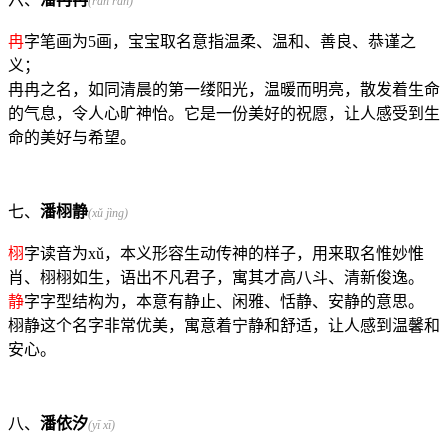
(rǎn rǎn)
冉
字笔画为5画，宝宝取名意指温柔、温和、善良、恭谨之
义；
冉冉之名，如同清晨的第一缕阳光，温暖而明亮，散发着生命
的气息，令人心旷神怡。它是一份美好的祝愿，让人感受到生
命的美好与希望。
七、
潘栩静
(xǔ jìng)
栩
字读音为xǔ，本义形容生动传神的样子，用来取名惟妙惟
肖、栩栩如生，语出不凡君子，寓其才高八斗、清新俊逸。
静
字字型结构为，本意有静止、闲雅、恬静、安静的意思。
栩静这个名字非常优美，寓意着宁静和舒适，让人感到温馨和
安心。
八、
潘依汐
(yī xī)