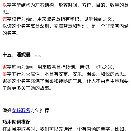
以
字字型结构为左右结构，形容时间、方位、目的、数量的意
思。
谚
字读音为yàn，用来取名意指有学识、见解独到之义；
以谚这个名字寓意深刻，充满智慧和哲理，是一个非常有内涵
的名字。
十五、
潘妮晏
(nī yàn)
妮
字笔画为8画，用来取名意指伶俐、亲切、乖巧之义；
晏
字五行为火属性，本意有安定、安乐、温柔、和悦的意思。
妮晏这个名字充满了温柔和神秘的气息，让人不由自主地想要
了解更多关于她的故事。
潘姓
女孩取名
方法推荐
巧用助词搭配
在周易中取名时，我们可以先选出一个有内涵的单字，比如：