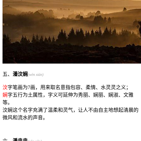
五、
潘汶娴
(wèn xián)
汶
字笔画为7画，用来取名意指包容、柔情、水灵灵之义；
娴
字五行为土属性，字义可延伸为秀丽、娴丽、娴淑、文雅
等。
汶娴这个名字充满了温柔和灵气，让人不由自主地想起清晨的
微风和流水的声音。
六、
潘冉冉