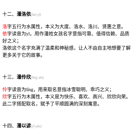
十二、
潘洛依
(luò yī)
洛
字五行为水属性，本义为大度、洛水、洛川、贤惠之意。
依
字读音为yī，用作潘姓女孩名字意指可靠、值得信赖、品质
好之义；
洛依这个名字充满了温柔和神秘感，让人不由自主地想要了解
更多关于它的故事。
十三、
潘伶欣
(líng xīn)
伶
字读音为líng，用来取名意指冰雪聪明、乖巧之义；
欣
字五行为木属性，本义是为快乐、喜欢、高兴、欣欣向荣。
此二字搭配取名，赋予了平顺圆满的深刻寓意。
十四、
潘以谚
(yǐ yàn)