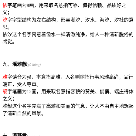
依
字笔画为8画，用来取名意指可靠、值得信赖、品质好之
义；
汐
字字型结构为左右结构，形容潮汐、汐水、海汐、汐社的意
思。
依汐这个名字寓意着像水一样清澈纯净，给人一种清新脱俗的
感觉。
九、
潘雅靓
(yǎ liàng)
雅
字读音为yǎ，本意指高雅，入名则喻指行事风雅高尚，品行
端正，受人尊重。
靓
字笔画为12画，用来取名意指容貌的赞美、俊俏、端庄得体
之义；
雅靓这个名字充满了高雅和美丽的气息，让人不由自主地想起
了清新自然的风景。
十、
潘薇君