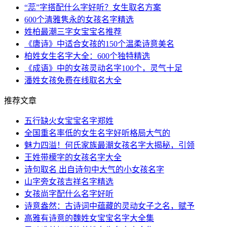
“蕊”字搭配什么字好听？女生取名方案
600个清雅隽永的女孩名字精选
姓柏最潮三字女宝宝名推荐
《唐诗》中适合女孩的150个温柔诗意美名
柏姓女生名字大全：600个独特精选
《成语》中的女孩灵动名字100个，灵气十足
潘姓女孩免费在线取名大全
推荐文章
五行缺火女宝宝名字郑姓
全国重名率低的女生名字好听格局大气的
魅力四溢！何氏家族最潮女孩名字大揭秘，引领
王姓带檬字的女孩名字大全
诗句取名 出自诗句中大气的小女孩名字
山字旁女孩吉祥名字精选
女孩尚字配什么名字好听
诗意盎然：古诗词中蕴藏的灵动女子之名，赋予
高雅有诗意的魏姓女宝宝名字大全集