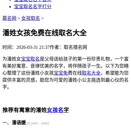
宝宝取名名字打分
慕名网
>
女孩取名
>
潘姓女孩免费在线取名大全
时间：2026-03-31 21:37
作者：取名猎名网
为潘姓女
宝宝取名
是父母送给孩子的第一份珍贵礼物，一个富
有美好寓意、音律优美的名字，将伴随孩子一生。以下为您精
心整理了这份潘姓小女孩
宝宝免
费在线
取名大全
，希望能为您
提供丰富的灵感，助您为可爱的潘姓小公主挑选到最心仪的名
字。
推荐有寓意的潘姓
女孩名
字
一、
潘语媛
(yǔ yuán、yuàn)