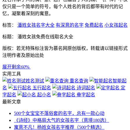
仅只是一个简单的符号，每个人姓名的背后都带有时代的记
忆，凝聚着深刻的寓意。
标签：
潘姓女孩名字大全
有深意的名字
免费起名
小女孩起名
标题： 潘姓女孩免费在线取名大全
版权：若无特殊标注皆为慕名网原创版权，转载请以链接形式
注明作者及原始出处
展开剩余
60
%
实用工具
姓名测试
重名查询
智能起
名
五行起名
诗词起名
定
字起名
起小名
叠字起名
最新文章
500个女宝宝不落俗套的名字，总有一款心动
《诗经》中格局大气的女孩名字（意境180选）
寓意不凡！杨姓女孩名字推荐（500个精选）