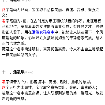
(wēi jūn)
薇
字笔画为16画，宝宝取名意指美丽、真诚、高雅、坚强之
义；
君
字笔画为7画，在古时是对帝王和统领者的称呼，象征着权
利和地位，寓意着潘姓女孩能够事业有成，有领导之才。君也
指正人君子，用在
潘姓女孩名字
中，能够让人快速留下一个风
度翩翩的印象，彰显潘姓女孩温润如玉的干净清澈气质，给人
正气浩然之感。
薇君这个名字简洁明快，寓意优雅高贵，令人不由自主地想起
一位美丽聪慧的女子。
十一、
潘凌琪
(líng qí)
凌
字读音为líng，形容凌冰、高出、越过、勇敢的意思。
琪
字五行为木属性，宝宝取名意指杰出、光彩、富贵骄人；
凌琪这个名字寓意高远，让人联想到清晨的第一缕阳光，散发
着清新的气息。