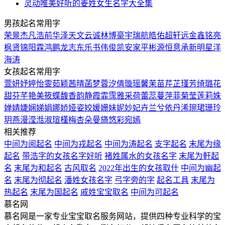
灵动唯美好听的姜姓女生名字大全集
男孩起名常用字
荣
景
杰
凡
浩
前
华
泽
天
文
云
诚
林
博
豪
宇
瑞
航
皓
佑
超
轩
远
金
鑫
铭
亮
枫
贤
锦
阳
霖
鸿
鹏
龙
志
东
乐
书
伟
俊
凯
安
家
平
彬
源
恒
意
承
新
明
星
洋
海
涛
女孩起名常用字
萱
妍
妤
婷
怡
雯
茹
颖
茜
晴
菡
梦
蓉
汐
倩
璇
瑶
馨
茉
苗
芹
芷
瑾
芳
绮
璐
花
甜
芬
芊
艳
美
筱
蝶
馥
香
韵
静
霞
霏
霈
雅
采
荷
蕾
蕊
蔓
萍
菲
菊
莹
莲
莉
姝
婵
婧
婕
娴
娣
娟
娜
娇
娅
姿
姣
媛
姗
妹
妮
妙
妃
卉
兰
兮
依
丹
浠
琬
珺
珊
玲
玥
燕
漫
滢
湉
淑
瑄
槿
梅
杏
朵
曼
旖
悠
彩
宛
嫣
相关推荐
中间为阅起名
中间为戎起名
中间为涛起名
支字起名
末尾为缘
起名
带浩字的女孩名字好听
褚姓属水的女孩名字
末尾为軒起
名
末尾为和起名
古风取名
2022年出生的女孩取什
中间为幽起
名
末尾为彻起名
潘姓女孩名字
弓字旁的字
起名工具
末尾为
热起名
末尾为国起名
戚姓宝宝取名
中间为可起名
慕名网
慕名网是一家专业宝宝取名服务网站，提供四种专业科学的宝