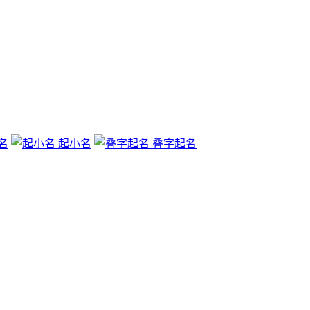
名
起小名
叠字起名