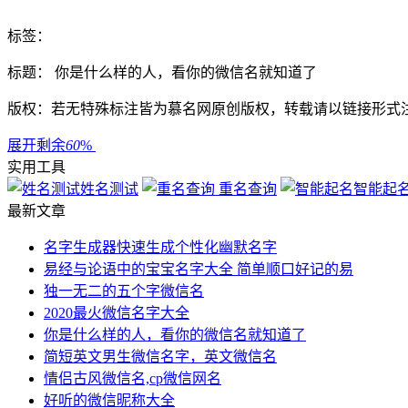
标签：
标题： 你是什么样的人，看你的微信名就知道了
版权：若无特殊标注皆为慕名网原创版权，转载请以链接形式
展开剩余
60
%
实用工具
姓名测试
重名查询
智能起
最新文章
名字生成器快速生成个性化幽默名字
易经与论语中的宝宝名字大全 简单顺口好记的易
独一无二的五个字微信名
2020最火微信名字大全
你是什么样的人，看你的微信名就知道了
简短英文男生微信名字，英文微信名
情侣古风微信名,cp微信网名
好听的微信昵称大全