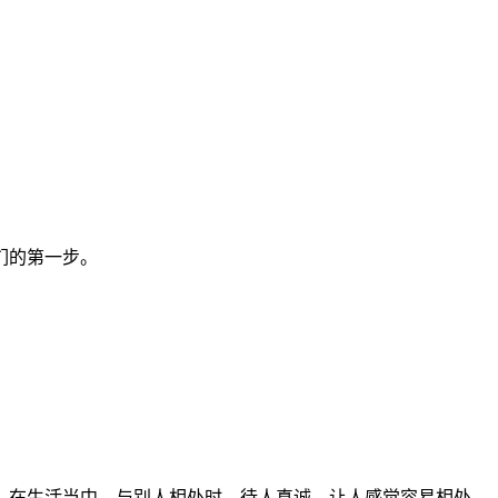
们的第一步。
。在生活当中，与别人相处时，待人真诚，让人感觉容易相处。