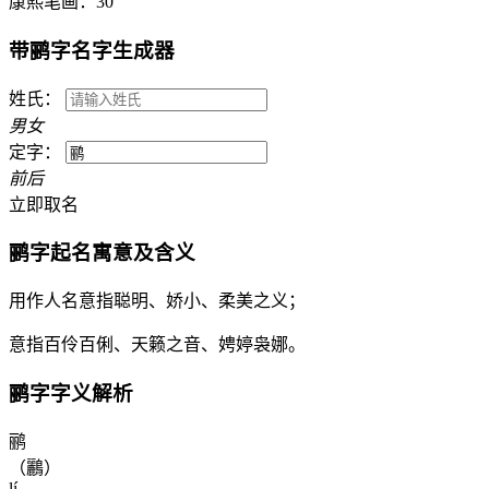
康熙笔画：
30
带
鹂
字名字生成器
姓氏：
男
女
定字：
前
后
立即取名
鹂
字起名寓意及含义
用作人名意指聪明、娇小、柔美之义；
意指百伶百俐、天籁之音、娉婷袅娜。
鹂
字字义解析
鹂
（鸝）
lí