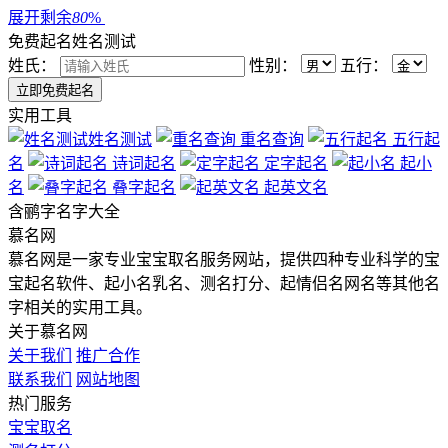
展开剩余
80
%
免费起名
姓名测试
姓氏：
性别：
五行：
实用工具
姓名测试
重名查询
五行起
名
诗词起名
定字起名
起小
名
叠字起名
起英文名
含
鹂
字名字大全
慕名网
慕名网是一家专业宝宝取名服务网站，提供四种专业科学的宝
宝起名软件、起小名乳名、测名打分、起情侣名网名等其他名
字相关的实用工具。
关于慕名网
关于我们
推广合作
联系我们
网站地图
热门服务
宝宝取名