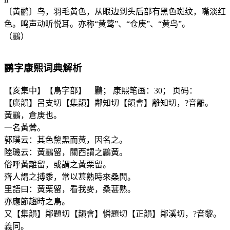
〔黄鹂〕鸟，羽毛黄色，从眼边到头后部有黑色斑纹，嘴淡红
色。鸣声动听悦耳。亦称“黄莺”、“仓庚”、“黄鸟”。
（鸝）
鹂
字康熙词典解析
【亥集中】【鳥字部】 鸝； 康熙笔画：30； 页码：
【廣韻】呂支切【集韻】鄰知切【韻會】離知切，?音離。
黃鸝，倉庚也。
一名黃鶯。
郭璞云：其色黧黑而黃，因名之。
陸璣云：黃鸝留，關西謂之鸝黃。
俗呼黃離留，或謂之黃栗留。
齊人謂之搏黍，常以葚熟時來桑閒。
里語曰：黃栗留，看我麥，桑葚熟。
亦應節趨時之鳥。
又【集韻】鄰題切【韻會】憐題切【正韻】鄰溪切，?音黎。
義同。