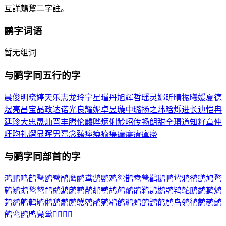
互詳鶊鵹二字註。
鹂
字词语
暂无组词
与
鹂
字同五行的字
晨
俊
明
晓
婷
天
乐
志
龙
玲
宁
星
瑾
丹
旭
辉
哲
瑶
灵
娜
昕
晴
振
曦
媛
夏
德
煜
亮
昌
宝
晶
政
达
诺
光
良
耀
妮
卓
昱
璇
中
璐
扬
之
炜
晗
烁
进
长
迪
恺
冉
廷
珍
大
忠
晟
灿
晋
丰
腾
伦
麟
晔
炳
俐
龄
昭
传
畅
朗
甜
全
璟
道
知
籽
章
仲
旺
昀
礼
熠
显
晖
男
熹
念
臻
痙
痶
瘉
瘍
瘺
瘻
療
癉
癆
与
鹂
字同部首的字
鸿
鹏
鸣
鹤
鹥
鸥
鹭
鹃
鹰
鹂
鸢
鹄
鹦
鸡
鸳
鹊
鸯
鸶
鹳
鹅
鸭
鸷
鸦
鹆
鹞
鸠
鹜
鸫
鹇
鹉
鹙
鹫
鸸
鹬
鹪
鹧
鹑
鹋
鹕
鹗
鸪
鸬
鹴
鹘
鹈
鹮
鹚
鸮
鸨
鸵
鸱
鹢
鹣
鸩
鹁
鹨
鸼
鹩
鸲
鸺
鸹
鹔
鹒
鹱
鹎
鹝
鹓
鹖
鸧
鹟
鹀
鹐
鹠
鹡
鹛
鸟
鸰
鸻
鹲
鹌
鹯
鸽
鸾
鹍
鸤
鳬
鸴



