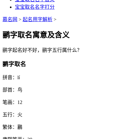
宝宝取名名字打分
慕名网
>
起名用字解析
>
鹂字取名寓意及含义
鹂
字起名好不好，
鹂
字五行属什么？
鹂字取名
拼音：
lí
部首：
鸟
笔画：
12
五行：
火
繁体：
鸝