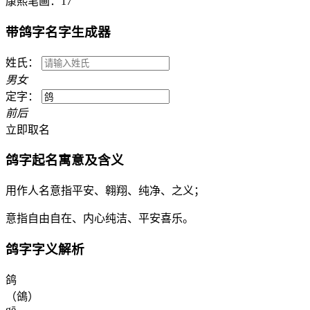
康熙笔画：
17
带
鸽
字名字生成器
姓氏：
男
女
定字：
前
后
立即取名
鸽
字起名寓意及含义
用作人名意指平安、翱翔、纯净、之义；
意指自由自在、内心纯洁、平安喜乐。
鸽
字字义解析
鸽
（鴿）
gē