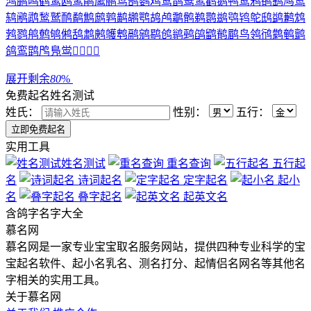
鸿
鹏
鸣
鹤
鹥
鸥
鹭
鹃
鹰
鹂
鸢
鹄
鹦
鸡
鸳
鹊
鸯
鸶
鹳
鹅
鸭
鸷
鸦
鹆
鹞
鸠
鹜
鸫
鹇
鹉
鹙
鹫
鸸
鹬
鹪
鹧
鹑
鹋
鹕
鹗
鸪
鸬
鹴
鹘
鹈
鹮
鹚
鸮
鸨
鸵
鸱
鹢
鹣
鸩
鹁
鹨
鸼
鹩
鸲
鸺
鸹
鹔
鹒
鹱
鹎
鹝
鹓
鹖
鸧
鹟
鹀
鹐
鹠
鹡
鹛
鸟
鸰
鸻
鹲
鹌
鹯
鸽
鸾
鹍
鸤
鳬
鸴




展开剩余
80
%
免费起名
姓名测试
姓氏：
性别：
五行：
实用工具
姓名测试
重名查询
五行起
名
诗词起名
定字起名
起小
名
叠字起名
起英文名
含
鸽
字名字大全
慕名网
慕名网是一家专业宝宝取名服务网站，提供四种专业科学的宝
宝起名软件、起小名乳名、测名打分、起情侣名网名等其他名
字相关的实用工具。
关于慕名网