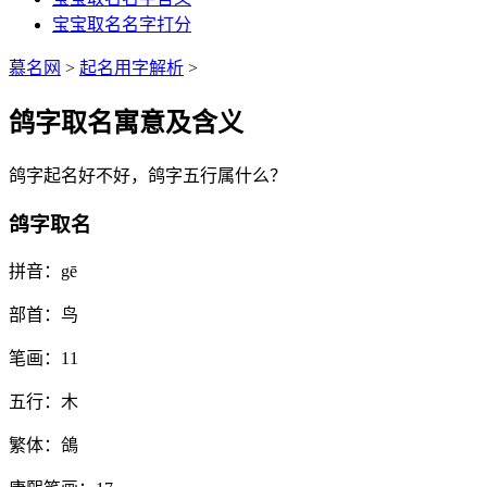
宝宝取名名字打分
慕名网
>
起名用字解析
>
鸽字取名寓意及含义
鸽
字起名好不好，
鸽
字五行属什么？
鸽字取名
拼音：
gē
部首：
鸟
笔画：
11
五行：
木
繁体：
鴿