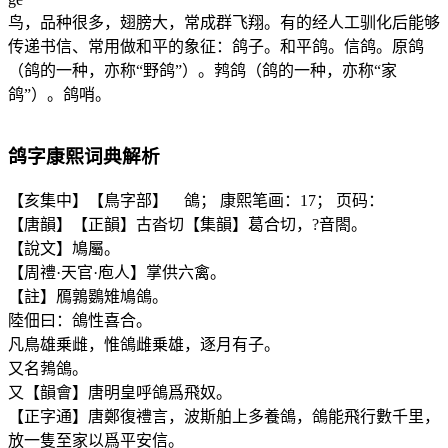
鸟，品种很多，翅膀大，常成群飞翔。有的经人工驯化后能够
传递书信、常用做和平的象征：鸽子。和平鸽。信鸽。原鸽
（鸽的一种，亦称“野鸽”）。鹁鸽（鸽的一种，亦称“家
鸽”）。鸽哨。
鸽
字康熙词典解析
【亥集中】【鳥字部】 鴿； 康熙笔画：17； 页码：
【唐韻】【正韻】古沓切【集韻】葛合切，?音閤。
【說文】鳩屬。
【周禮·天官·庖人】掌供六禽。
【註】鴈鶉鷃雉鳩鴿。
陸佃曰：鴿性喜合。
凡鳥雄乗雌，惟鴿雌乗雄，逐月有子。
又名鵓鴿。
又【韻會】唐明皇呼鴿爲飛奴。
【正字通】唐鄭復禮言，波斯舶上多養鴿，鴿能飛行數千里，
放一隻至家以爲平安信。