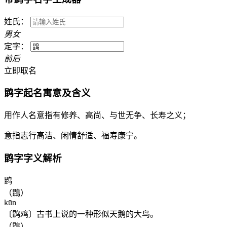
姓氏：
男
女
定字：
前
后
立即取名
鹍
字起名寓意及含义
用作人名意指有修养、高尚、与世无争、长寿之义；
意指志行高洁、闲情舒适、福寿康宁。
鹍
字字义解析
鹍
（鵾）
kūn
〔鹍鸡〕古书上说的一种形似天鹅的大鸟。
（鵾）