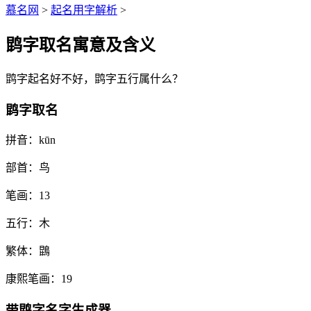
慕名网
>
起名用字解析
>
鹍字取名寓意及含义
鹍
字起名好不好，
鹍
字五行属什么？
鹍字取名
拼音：
kūn
部首：
鸟
笔画：
13
五行：
木
繁体：
鵾
康熙笔画：
19
带
鹍
字名字生成器