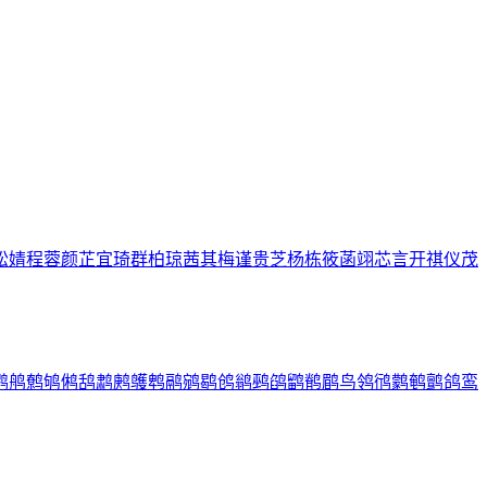
松
婧
程
蓉
颜
芷
宜
琦
群
柏
琼
茜
其
梅
谨
贵
芝
杨
栋
筱
菡
翊
芯
言
开
祺
仪
茂
鹨
鸼
鹩
鸲
鸺
鸹
鹔
鹒
鹱
鹎
鹝
鹓
鹖
鸧
鹟
鹀
鹐
鹠
鹡
鹛
鸟
鸰
鸻
鹲
鹌
鹯
鸽
鸾