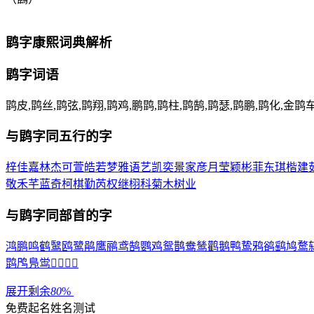
鹍
字康熙词典解析
鹍
字词语
鹍皮,鹍丝,鹍弦,鹍翔,鹍鸡,鹏鹍,鹍柱,鹍鹄,鹍瑟,鹍鹏,鹍化,金鹍
与
鹍
字同五行的字
梓
佳
嘉
林
杰
可
萱
皓
若
梦
雅
语
艺
凯
奕
景
家
彦
月
莹
颖
彬
菲
东
琪
楷
建
敬
禾
芊
蓝
奇
柯
棋
勤
芮
权
继
栩
科
菊
木
树
业
与
鹍
字同部首的字
鸿
鹏
鸣
鹤
鹥
鸥
鹭
鹃
鹰
鹂
鸢
鹄
鹦
鸡
鸳
鹊
鸯
鸶
鹳
鹅
鸭
鸷
鸦
鹆
鹞
鸠
鹜
鹍
鸤
鳬
鸴




展开剩余
80
%
免费起名
姓名测试