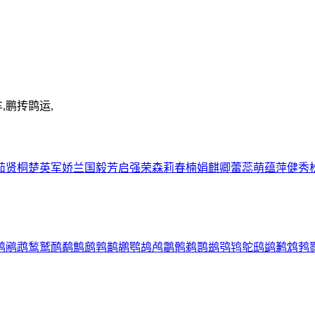
车,鹏抟鹍运,
茹
贤
桐
楚
英
军
娇
兰
国
毅
芳
启
强
荣
森
莉
春
楠
娟
麒
卿
蕾
蕊
萌
蕴
萍
健
秀
鸫
鹇
鹉
鹙
鹫
鸸
鹬
鹪
鹧
鹑
鹋
鹕
鹗
鸪
鸬
鹴
鹘
鹈
鹮
鹚
鸮
鸨
鸵
鸱
鹢
鹣
鸩
鹁