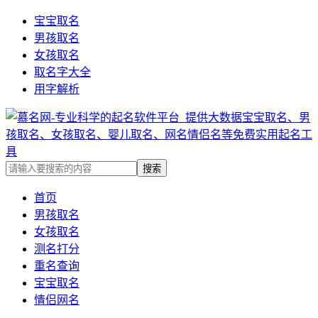
宝宝取名
男孩取名
女孩取名
取名字大全
用字解析
首页
男孩取名
女孩取名
测名打分
重名查询
宝宝取名
情侣网名