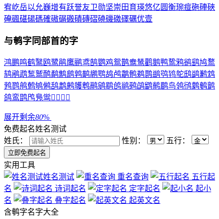
宥
屹
岳
以
允
巍
增
有
跃
誉
友
卫
勋
坚
崇
田
育
瑛
悠
亿
圆
衡
琬
痖
砤
硨
硤
硽
碸
碪
碭
碼
確
磝
碿
磤
磧
磚
磖
磽
磯
礉
礋
礪
优
壹
与
鹌
字同部首的字
鸿
鹏
鸣
鹤
鹥
鸥
鹭
鹃
鹰
鹂
鸢
鹄
鹦
鸡
鸳
鹊
鸯
鸶
鹳
鹅
鸭
鸷
鸦
鹆
鹞
鸠
鹜
鸫
鹇
鹉
鹙
鹫
鸸
鹬
鹪
鹧
鹑
鹋
鹕
鹗
鸪
鸬
鹴
鹘
鹈
鹮
鹚
鸮
鸨
鸵
鸱
鹢
鹣
鸩
鹁
鹨
鸼
鹩
鸲
鸺
鸹
鹔
鹒
鹱
鹎
鹝
鹓
鹖
鸧
鹟
鹀
鹐
鹠
鹡
鹛
鸟
鸰
鸻
鹲
鹌
鹯
鸽
鸾
鹍
鸤
鳬
鸴




展开剩余
80
%
免费起名
姓名测试
姓氏：
性别：
五行：
实用工具
姓名测试
重名查询
五行起
名
诗词起名
定字起名
起小
名
叠字起名
起英文名
含
鹌
字名字大全