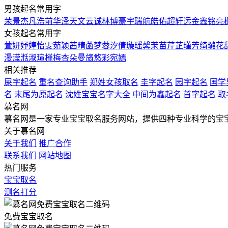
男孩起名常用字
荣
景
杰
凡
浩
前
华
泽
天
文
云
诚
林
博
豪
宇
瑞
航
皓
佑
超
轩
远
金
鑫
铭
亮
女孩起名常用字
萱
妍
妤
婷
怡
雯
茹
颖
茜
晴
菡
梦
蓉
汐
倩
璇
瑶
馨
茉
苗
芹
芷
瑾
芳
绮
璐
花
漫
滢
湉
淑
瑄
槿
梅
杏
朵
曼
旖
悠
彩
宛
嫣
相关推荐
屎字起名
重名查询助手
郑姓女孩取名
圭字起名
园字起名
国学
名
末尾为原起名
沈姓宝宝名字大全
中间为鑫起名
首字起名
取
慕名网
慕名网是一家专业宝宝取名服务网站，提供四种专业科学的宝
关于慕名网
关于我们
推广合作
联系我们
网站地图
热门服务
宝宝取名
测名打分
免费宝宝取名