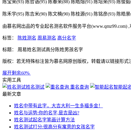
陈宝荣(93) 陈哲语(95) 陈春荣(88) 陈皓煊(91) 陈培荣(93) 陈俊毅(
陈禾宇(95) 陈吉米(90) 陈文楠(90) 陈桂源(91) 陈铭彦(93) 陈皓景(
由慕名网出品的专业起名测名软件服务平台(www.qmz99.c
标签：
陈姓测名
周易测名
高分名字
标题： 周易姓名测试高分陈姓男孩名字
版权：若无特殊标注皆为慕名网原创版权，转载请以链接形式
展开剩余
60
%
实用工具
姓名测试
重名查询
智能起
最新文章
姓名中带有此字，大吉大利一生多福多金！
姓名与运势:你的名字,是吉是凶?
姓名测试起名字笔画计算方法
姓名测试打分:很高分有寓意的女孩名字