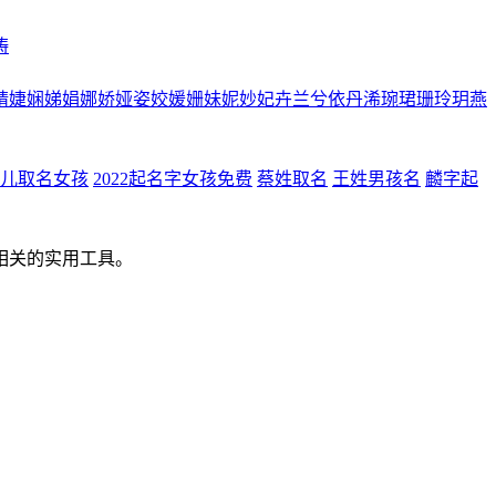
涛
婧
婕
娴
娣
娟
娜
娇
娅
姿
姣
媛
姗
妹
妮
妙
妃
卉
兰
兮
依
丹
浠
琬
珺
珊
玲
玥
燕
儿取名女孩
2022起名字女孩免费
蔡姓取名
王姓男孩名
麟字起
相关的实用工具。