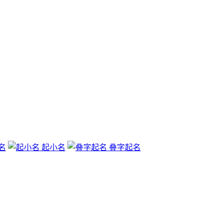
名
起小名
叠字起名