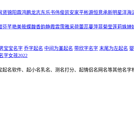
枫
贤
锦
阳
霖
鸿
鹏
龙
志
东
乐
书
伟
俊
凯
安
家
平
彬
源
恒
意
承
新
明
星
洋
海
甜
芬
芊
艳
美
筱
蝶
馥
香
韵
静
霞
霏
霈
雅
采
荷
蕾
蕊
蔓
萍
菲
菊
莹
莲
莉
姝
婵
男宝宝名字
乔字起名
中间为堇起名
带欣字名字
末尾为左起名
婴
名字女孩2022
宝起名软件、起小名乳名、测名打分、起情侣名网名等其他名字