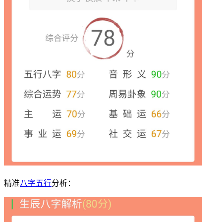
精准
八字五行
分析：