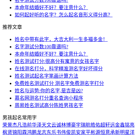
名字测试分数100靠谱吗?
本命年结婚好不好？要注意什么？
如何起好听的名字？怎么起名音形义得分高？
推荐文章
姓名中带有此字，大吉大利一生多福多金！
名字测试分数100靠谱吗?
本命年结婚好不好？要注意什么？
姓名测试打分:很高分有寓意的女孩名字
在线测名打分，科学精准测名字好坏得分
姓名测试起名字笔画计算方法
免费姓名测试打分 测名字免费测名字打分
姓名与运势:你的名字,是吉是凶?
慕名网测名打分重名查询小程序
周易姓名测试高分陈姓男孩名字
男孩起名常用字
荣
景
杰
凡
浩
前
华
泽
天
文
云
诚
林
博
豪
宇
瑞
航
皓
佑
超
轩
远
金
鑫
铭
亮
枫
贤
锦
阳
霖
鸿
鹏
龙
志
东
乐
书
伟
俊
凯
安
家
平
彬
源
恒
意
承
新
明
星
洋