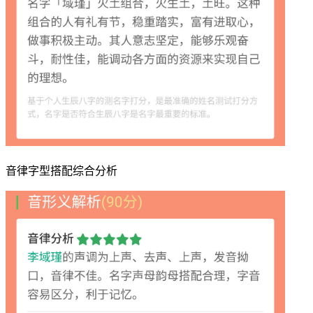
音律字型搭配综合分析