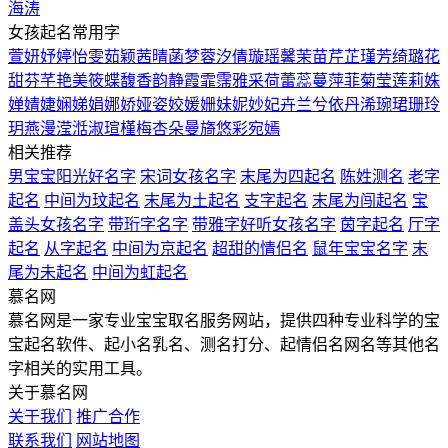
海
涛
女孩起名常用字
萱
妍
妤
婷
怡
雯
茹
颖
茜
晴
菡
梦
蓉
汐
倩
璇
瑶
馨
茉
苗
芹
芷
瑾
芳
绮
璐
花
甜
芬
芊
艳
美
筱
蝶
馥
香
韵
静
霞
霏
霈
雅
采
荷
蕾
蕊
蔓
萍
菲
菊
莹
莲
莉
姝
婵
婧
婕
娴
娣
娟
娜
娇
娅
姿
姣
媛
姗
妹
妮
妙
妃
卉
兰
兮
依
丹
浠
琬
珺
珊
玲
玥
燕
漫
滢
湉
淑
瑄
槿
梅
杏
朵
曼
旖
悠
彩
宛
嫣
相关推荐
男宝宝阳光好名字
宋词女孩名字
末尾为四起名
陈姓测名
老字
起名
中间为玟起名
末尾为土起名
支字起名
末尾为闯起名
宝
盖头女孩名字
带珩字名字
带雅字好听女孩名字
茵字起名
厅字
起名
从字起名
中间为京起名
超甜的情侣名
鼠年宝宝名字
末
尾为未起名
中间为虹起名
慕名网
慕名网是一家专业宝宝取名服务网站，提供四种专业科学的宝
宝起名软件、起小名乳名、测名打分、起情侣名网名等其他名
字相关的实用工具。
关于慕名网
关于我们
推广合作
联系我们
网站地图