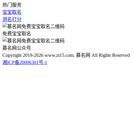
热门服务
宝宝取名
测名打分
免费宝宝取名
慕名网公众号
Copyright 2019-2026 www.zi15.com. 慕名网 All Rights Reserved
湘ICP备20006301号-1