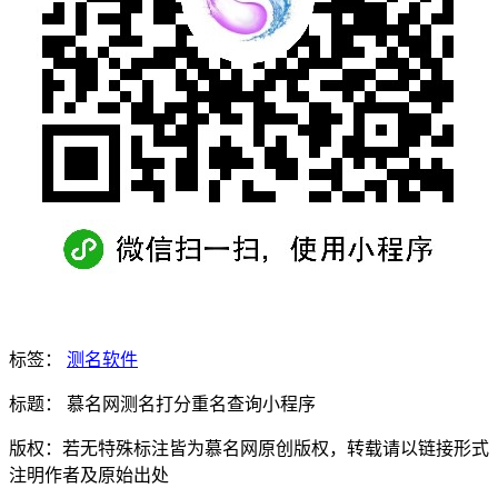
标签：
测名软件
标题： 慕名网测名打分重名查询小程序
版权：若无特殊标注皆为慕名网原创版权，转载请以链接形式
注明作者及原始出处