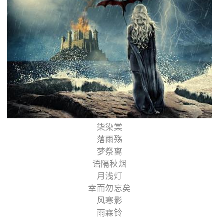
柒染棠
落雨殇
梦祭离
语隔秋烟
月浅灯
幸而勿忘矣
风寒影
雨霖铃