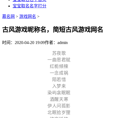
宝宝取名名字打分
慕名网
>
游戏网名
>
古风游戏昵称名，简短古风游戏网名
时间：2020-04-20 19:09
作者：admin
苏夜歌
一曲思君赋
红栀傾梀
一念成祸
陌若惜
入梦来
染屿衾眠眠
酒醒天寒
伊人问孤影
北眠拾岁狸