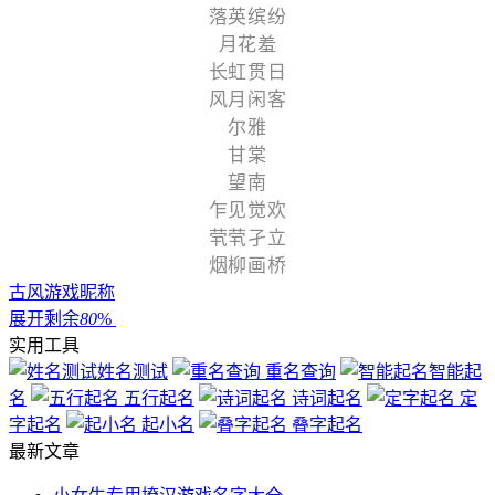
落英缤纷
月花羞
长虹贯日
风月闲客
尔雅
甘棠
望南
乍见觉欢
茕茕孑立
烟柳画桥
古风游戏昵称
展开剩余
80
%
实用工具
姓名测试
重名查询
智能起
名
五行起名
诗词起名
定
字起名
起小名
叠字起名
最新文章