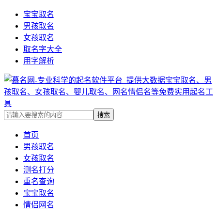
宝宝取名
男孩取名
女孩取名
取名字大全
用字解析
首页
男孩取名
女孩取名
测名打分
重名查询
宝宝取名
情侣网名