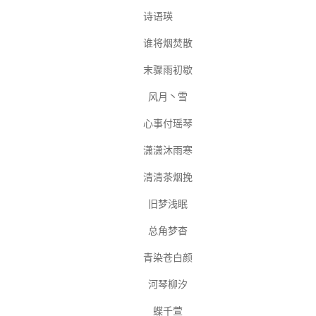
诗语瑛
谁将烟焚散
末骤雨初歇
风月丶雪
心事付瑶琴
潇潇沐雨寒
清清茶烟挽
旧梦浅眠
总角梦杳
青染苍白颜
河琴柳汐
蝶千萱