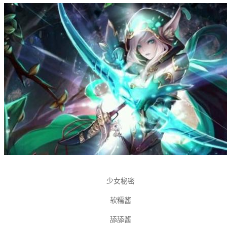
少女秘密
软糯酱
舔舔酱