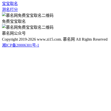
宝宝取名
测名打分
免费宝宝取名
慕名网公众号
Copyright 2019-2026 www.zi15.com. 慕名网 All Rights Reserved
湘ICP备20006301号-1