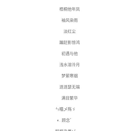
梧桐他年凤
袖风染雨
淡红尘
蹁跹影惊鸿
初遇与他
浅水溶泠月
梦萦寒烟
涟涟瑟无端
满目繁华
ㄣ瞳乄殇ゞ
◐. 顾念゛